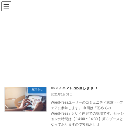
コ
ナ
Lightning × ExUnit 日本語デモ
ン
ビ
テ
ゲ
ン
ー
ツ
シ
更新情報
へ
ョ
ス
ン
キ
に
ッ
移
プ
動
HOME
更新情報
2021年1月
2021年1月
○○○フェアに登壇します！
お知らせ
2021年1月31日
WordPressユーザーのコミュニティ東京○○○フ
ェアに参加します。 今回は「初めての
WordPress」という内容での登壇です。セッシ
ョンの時間は【 14:00 ~ 14:30 】第３ブースと
なっておりますので皆様お […]