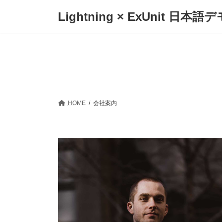
コ
ナ
Lightning × ExUnit 日本語デ
ン
ビ
テ
ゲ
ン
ー
ツ
シ
へ
ョ
ス
ン
キ
に
ッ
移
プ
動
HOME
会社案内