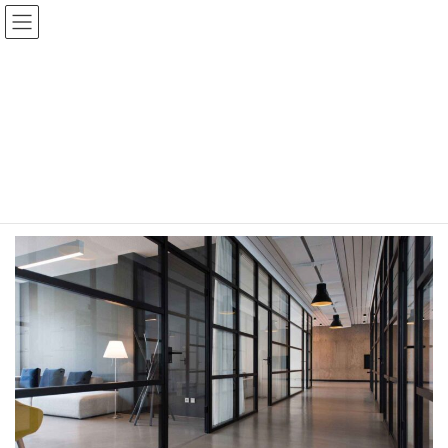
コ
ナ
Lightning × ExUnit 日本語デモ
ン
ビ
テ
ゲ
ン
ー
１カラム（サブセクション無
ツ
シ
へ
ョ
し）
ス
ン
キ
に
ッ
移
プ
動
HOME
デザイン要素サンプル
ページレイアウトサンプル
１カラム（サブセクション無し）